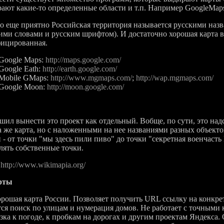
ают какие-то определенные области и т.п. Например GoogleMap
ще приятно Российская территория называется русскими назв
ими словами и русским шрифтом). И достаточно хорошая карта в
ицированная.
Google Maps:
http://maps.google.com/
Google Eath:
http://earth.google.com/
Mobile GMaps:
http://www.mgmaps.com/
;
http://wap.mgmaps.com/
Google Moon:
http://moon.google.com/
 вынести это проект как отдельный. Вобще, по сути, это надс
а же карта, но с наложенными на нее названиями разных объект
 - от точки "мы здесь пили пиво" до точки "секретная военчаст
лять собственные точки.
:
http://www.wikimapia.org/
рты
ая карта России. Позволяет получить URL ссылку на конкретн
ся поиск по улицам и нумерация домов. Не работает с точными к
зка к погоде, к пробкам на дорогах и другим проектам Яндекса.