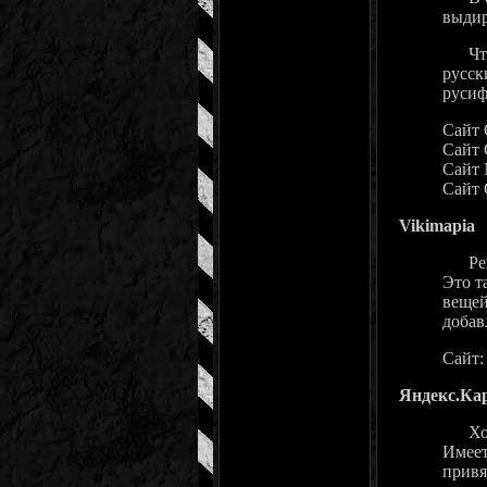
выдир
Что е
русск
русиф
Сайт 
Сайт 
Сайт 
Сайт 
Vikimapia
Решил
Это т
вещей
добав
Сайт
Яндекс.Ка
Хорош
Имеет
привя