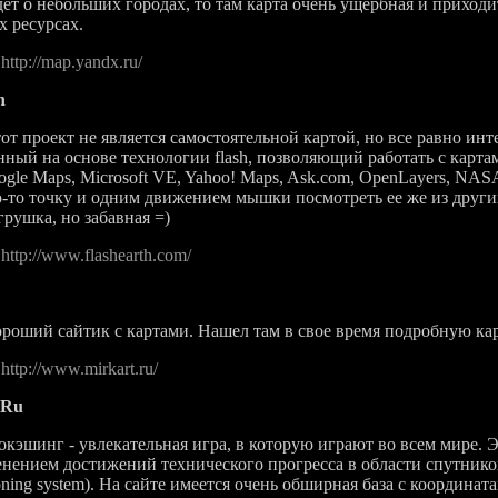
дет о небольших городах, то там карта очень ущербная и приходи
х ресурсах.
:
http://map.yandx.ru/
h
проект не является самостоятельной картой, но все равно инте
нный на основе технологии flash, позволяющий работать с карта
ogle Maps, Microsoft VE, Yahoo! Maps, Ask.com, OpenLayers, NAS
-то точку и одним движением мышки посмотреть ее же из других
грушка, но забавная =)
:
http://www.flashearth.com/
ий сайтик с картами. Нашел там в свое время подробную кар
:
http://www.mirkart.ru/
.Ru
шинг - увлекательная игра, в которую играют во всем мире. Э
нением достижений технического прогресса в области спутнико
ioning system). На сайте имеется очень обширная база с координа