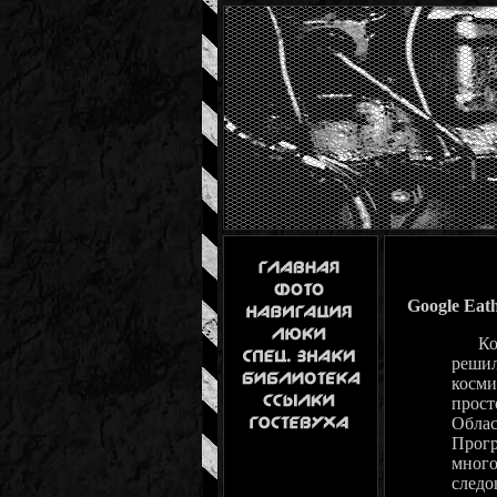
Google Eat
Компа
решил
косми
прост
Облас
Прогр
много
следо