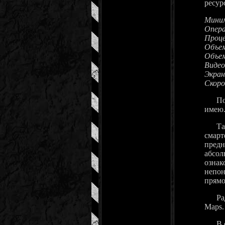
ресур
Миним
Опера
Проце
Объем
Объем
Видео
Экран
Скоро
Помим
имею
Так ж
смарт
предн
абсол
ознак
непон
прямо
Ради 
Maps.
В сет