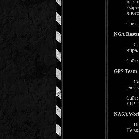
мест 
взбре
много
Сайт
NGA Raste
Сложн
мира.
Сайт
GPS-Team
Сайт 
растр
Сайт
FTP:
NASA Worl
Поста
Не вк