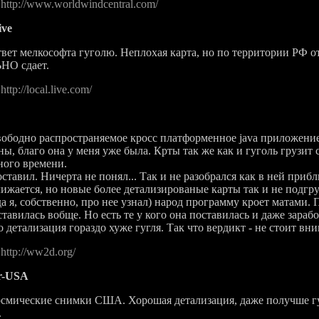
:
http://www.worldwindcentral.com/
ive
 мелкософта гуголю. Неплохая карта, но по территории РФ от
НО сдает.
:
http://local.live.com/
дно распространяемое кросс платформенное java приложение.
ы, благо она у меня уже была. Крты так же как и гуголь грузит 
ного времени.
вил. Ничерта не понял... Так и не разобрался как в ней прибл
ижается, но новые более детализированые карты так и не подгр
да я, собственно, про нее узнал) народ программу кроет матами. 
ставилась вобще. Но есть те у кого она поставилась и даже зараб
то детализация гораздо хуже гугля. Так что вердикт - не стоит вн
:
http://ww2d.org/
r-USA
ческие снимки США. Хорошая детализация, даже получше гуго
.