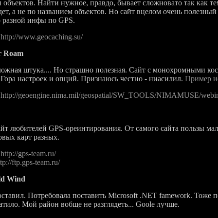
и объектов. Найти нужное, правдо, бывает сложновато так как те
дет, а не по названием объектов. Но сайт вцелом очень полезный
 разной инфы по GPS.
:
http://www.geocaching.su/
r Roam
ая штука.... Но страшно полезная. Сайт с монохромными ко
 Гора настроек и опций. Признаюсь честно - ниасилил.
Пример и
:
http://geoengine.nima.mil/geospatial/SW_TOOLS/NIMAMUSE/webint
любителей GPS-ореинтирования. От самого сайта пользы мало,
овых карт разных.
:
http://gps-team.ru/
ftp://ftp.gps-team.ru/
d Wind
вил. Потребовала поставить Microsoft .NET famework. Тоже по
атило. Мой район вобще не разглядеть... Goole лучше.