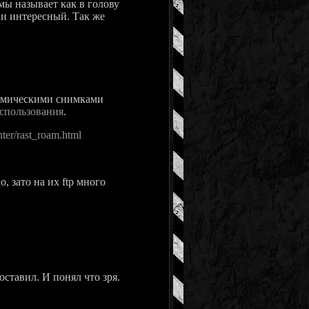
мы называет как в голову
 и интересный. Так же
смическими снимками
спользования
.
er/rast_roam.html
 зато на их ftp много
ставил. И понял что зря.