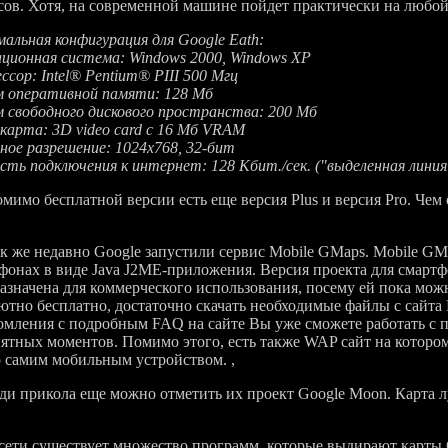
сов. Хотя, на современной машине пойдет практически на любой
альная конфигурация для Google Eath:
ционная система: Windows 2000, Windows XP
ссор: Intel® Pentium® PIII 500 Мгц
 оперативной памяти: 128 Мб
 свободного дискового пространства: 200 Мб
карта: 3D video card с 16 Мб VRAM
ное разрешение: 1024x768, 32-бит
сть подключения к интернет: 128 Кбит./сек. ("выделенная линия
о бесплатной версии есть еще версия Plus и версия Pro. Чем 
.
е недавно Google запустили сервис Mobile GMaps. Mobile GMa
фонах в виде Java J2ME-приложения. Версия проекта для смарт
азначена для коммерческого использования, посему ей пока мож
ютно бесплатно, достаточно скачать необходимые файлы с сайта 
омления с подробным FAQ на сайте Вы уже сможете работать с 
ятных моментов. Помимо этого, есть также WAP сайт на котор
 самим мобильным устройством. ,
прикола еще можно отметить их проект Google Moon. Карта л
и существует множество программ, которые выдирают карты G