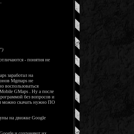
.
")
отличаются - понятия не
ps заработал на
фонов Mgmaps не
но воспользоваться
Mobile GMaps . Ну а после
программой без вопросов и
ом можно скачать нужно ПО
уны на движке Google
oogle и сохраняют их,