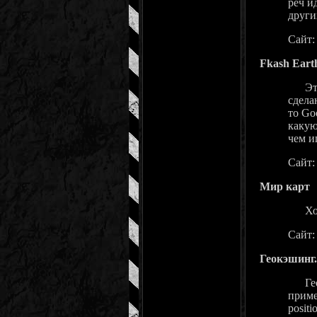
реч и
други
Сайт
Fkash Eart
Этот 
сдела
то Go
какую
чем и
Сайт
Мир карт
Хорош
Сайт
Геокэшинг
Геокэ
приме
posit