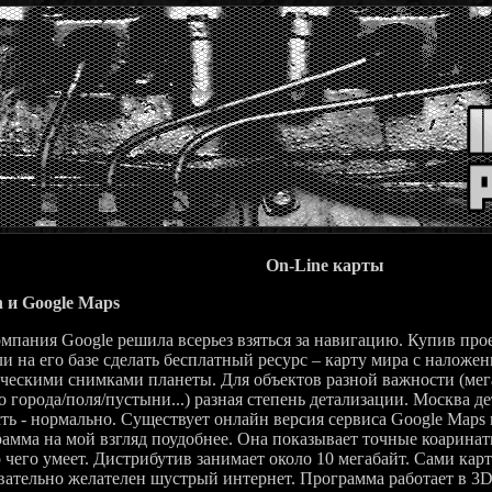
On-Line карты
h и Google Maps
ния Google решила всерьез взяться за навигацию. Купив прое
и на его базе сделать бесплатный ресурс – карту мира с наложе
ческими снимками планеты. Для объектов разной важности (мег
о города/поля/пустыни...) разная степень детализации. Москва д
ть - нормально. Существует онлайн версия сервиса Google Maps 
амма на мой взгляд поудобнее. Она показывает точные коарина
 чего умеет. Дистрибутив занимает около 10 мегабайт. Сами карт
вательно желателен шустрый интернет. Программа работает в 3