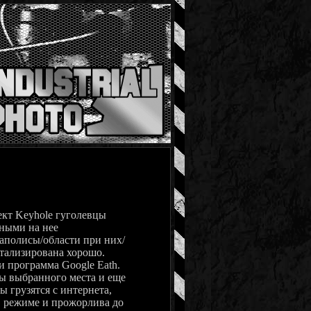
кт Keyhole гуголевцы
нными на нее
аполисы/области при них/
етализирована хорошо.
и программа Google Eath.
ты выбранного места и еще
ы грузятся с интернета,
D режиме и прожорлива до