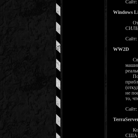
Сайт
Windows L
Ответ
СИЛЬ
Сайт
WW2D
Свобо
машин
реаль
Поста
прибл
(отку
не по
то, ч
Сайт
TerraServe
Косми
США