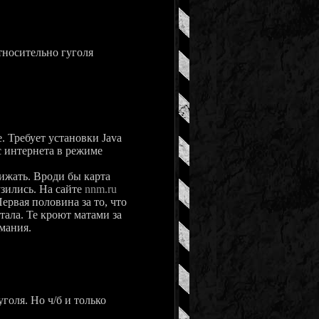
носительно гуголя
 Требует установки Java
с интернета в режиме
ижать. Вроди бы карта
узились. На сайте
nnm.ru
Первая половина за то, что
отала. Те кроют матами за
имания.
ля. Но ч/б и только